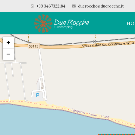
+39 3467322184
duerocche@duerocche.it
HO
+
−