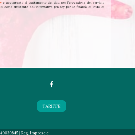
cy
e acconsento al trattamento dei dati per l’erogazione del servizio
ti come risultante dall’informativa privacy per le finalità di invio di
TARIFFE
549030845 | Reg. Imprese e