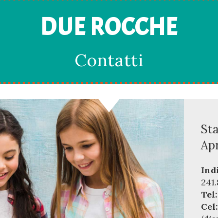
DUE ROCCHE
Contatti
Sta
Apr
Ind
241.
Tel:
Cel