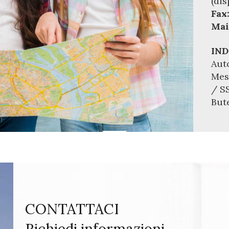
(di
Fax
Mai
IND
Aut
Mes
/ SS
But
CONTATTACI