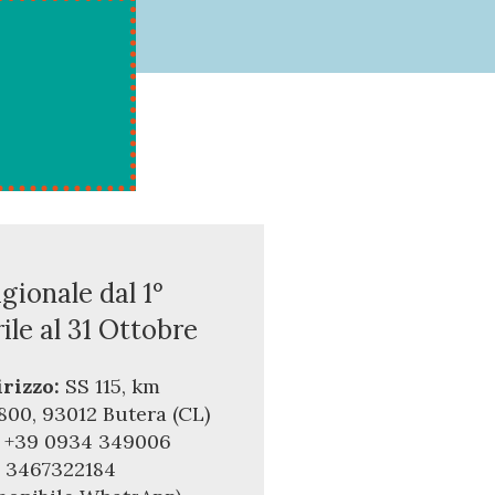
gionale dal 1°
ile al 31 Ottobre
irizzo:
SS 115, km
800, 93012 Butera (CL)
+39 0934 349006
:
3467322184