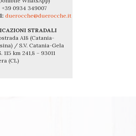
sponibile WhatsApp)
:
+39 0934 349007
l:
duerocche@duerocche.it
ICAZIONI STRADALI
ostrada A18 (Catania-
sina) / S.V. Catania-Gela
. 115 km 241,8 – 93011
era (CL)