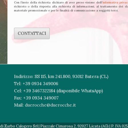
Con l’invio della richiesta dichiaro di aver preso visione dell'
informativa priva
richiesto o della risposta alla richiesta di informazioni; al trattamento dei da
materiale promozionale e per le finalità di comunicazione a soggetti terzi.
CONTATTACI
Questo
campo
deve
essere
lasciato
Indirizzo: SS 115, km 241.800, 93012 Butera (CL)
vuoto
Tel: +39 0934 349006
Cel: +39 3467322184 (disponibile WhatsApp)
Fax: +39 0934 349007
Mail:
duerocche@duerocche.it
 Zarbo Calogero Srl | Piazzale Cimarosa 2, 92027 Licata (AG) | P. IVA 02