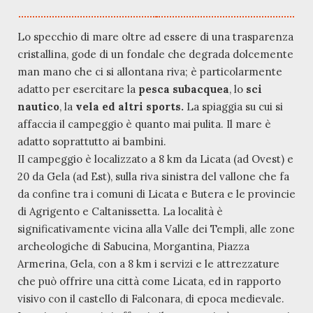
Lo specchio di mare oltre ad essere di una trasparenza
cristallina, gode di un fondale che degrada dolcemente
man mano che ci si allontana riva; è particolarmente
adatto per esercitare la
pesca subacquea
, lo
sci
nautico
, la
vela ed altri sports.
La spiaggia su cui si
affaccia il campeggio è quanto mai pulita. Il mare è
adatto soprattutto ai bambini.
II campeggio è localizzato a 8 km da Licata (ad Ovest) e
20 da Gela (ad Est), sulla riva sinistra del vallone che fa
da confine tra i comuni di Licata e Butera e le provincie
di Agrigento e Caltanissetta. La località è
significativamente vicina alla Valle dei Templi, alle zone
archeologiche di Sabucina, Morgantina, Piazza
Armerina, Gela, con a 8 km i servizi e le attrezzature
che può offrire una città come Licata, ed in rapporto
visivo con il castello di Falconara, di epoca medievale.