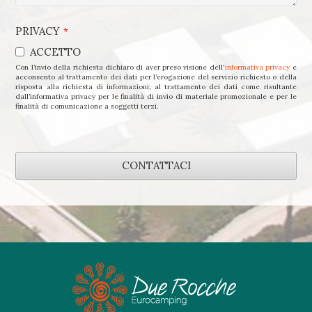
PRIVACY
*
ACCETTO
Con l’invio della richiesta dichiaro di aver preso visione dell'
informativa privacy
e
acconsento al trattamento dei dati per l’erogazione del servizio richiesto o della
risposta alla richiesta di informazioni; al trattamento dei dati come risultante
dall’informativa privacy per le finalità di invio di materiale promozionale e per le
finalità di comunicazione a soggetti terzi.
CONTATTACI
Questo
campo
deve
essere
lasciato
vuoto